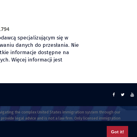
dawcą specjalizującym się w
waniu danych do przesłania. Nie
tkie informacje dostępne na
ch. Więcej informacji jest
 navigating the complex United States immigration system through our
 provide legal advice and is not a law firm. Only licensed immigration
enses, and options. Individuals who meet the ESTA criteria can apply
Got it!