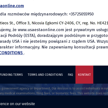
aonline.com
 dla rozmówców międzynarodowych: +35725055950
ujemy, że www.usaestaonline.com jest prywatnym usługo
acji Podróży (ESTA), doradzającym podróżnym w przygoto
asady USA i nie jesteśmy powiązani z rządem USA. Wszys
arakter informacyjny. Nie zapewniamy konsultacji prawny
CONDITIONS
.
FUNDING TERMS
TERMS AND CONDITIONS
FAQ
KONTAKT
tes government agency or department. Our mission is to assist individuals in
ny medical examinations, filing fees, or biometric fees. This website does not
 opinions, or recommendations regarding possible legal rights, remedies, def
directly at uscis.gov or travel.state.gov.
rience on our website