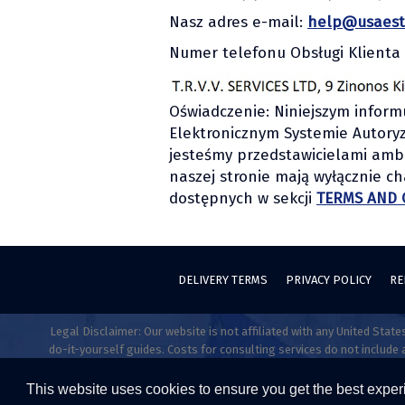
Nasz adres e-mail:
help@usaest
Numer telefonu Obsługi Klienta
Oświadczenie: Niniejszym inform
Elektronicznym Systemie Autoryz
jesteśmy przedstawicielami amb
naszej stronie mają wyłącznie ch
dostępnych w sekcji
TERMS AND 
DELIVERY TERMS
PRIVACY POLICY
RE
Legal Disclaimer: Our website is not affiliated with any United Sta
do-it-yourself guides. Costs for consulting services do not include a
professionals are authorized to provide legal advice, explanations,
This website uses cookies to ensure you get the best expe