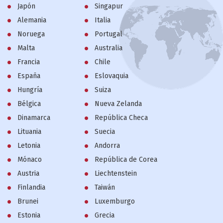
Japón
Singapur
Alemania
Italia
Noruega
Portugal
Malta
Australia
Francia
Chile
España
Eslovaquia
Hungría
Suiza
Bélgica
Nueva Zelanda
Dinamarca
República Checa
Lituania
Suecia
Letonia
Andorra
Mónaco
República de Corea
Austria
Liechtenstein
Finlandia
Taiwán
Brunei
Luxemburgo
Estonia
Grecia