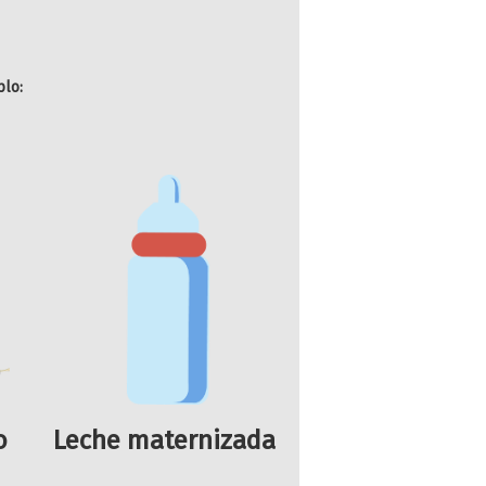
plo:
o
Leche maternizada