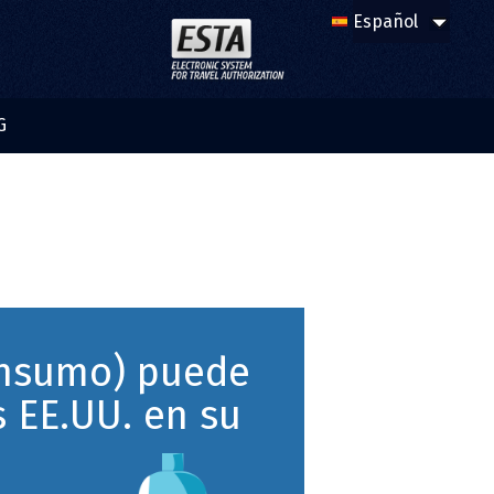
G
consumo) puede
s EE.UU. en su