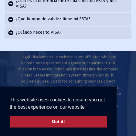
¿Cuál es la diferencia entre una solicitud ESTA y una
VISA?
¿Qué tiempo de validez tiene mi ESTA?
¿Cuándo necesito VISA?
Legal Disclaimer: Our website is not affiliated with any
United States government agency or department. Our
mission is to assist individuals in navigating the complex
United States immigration system through our do-it-
yourself guides. Costs for consulting services do not
include any medical examinations, filing fees, or biometric
fees. This website does not provide legal advice and is not a
This website uses cookies to ensure you get
law firm. Only licensed immigration professionals are
authorized to provide legal advice, explanations, opinions,
the best experience on our website
or recommendations regarding possible legal rights,
remedies, defenses, and options. Individuals who meet the
Got it!
ESTA criteria can apply directly at uscis.gov or
travel.state.gov.