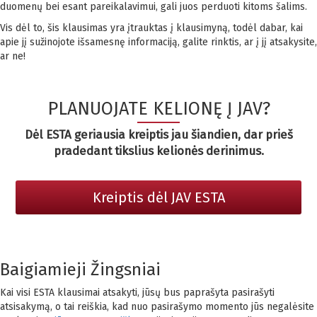
duomenų bei esant pareikalavimui, gali juos perduoti kitoms šalims.
Vis dėl to, šis klausimas yra įtrauktas į klausimyną, todėl dabar, kai
apie jį sužinojote išsamesnę informaciją, galite rinktis, ar į jį atsakysite,
ar ne!
PLANUOJATE KELIONĘ Į JAV?
Dėl ESTA geriausia kreiptis jau šiandien, dar prieš
pradedant tikslius kelionės derinimus.
Kreiptis dėl JAV ESTA
Baigiamieji Žingsniai
Kai visi ESTA klausimai atsakyti, jūsų bus paprašyta pasirašyti
atsisakymą, o tai reiškia, kad nuo pasirašymo momento jūs negalėsite