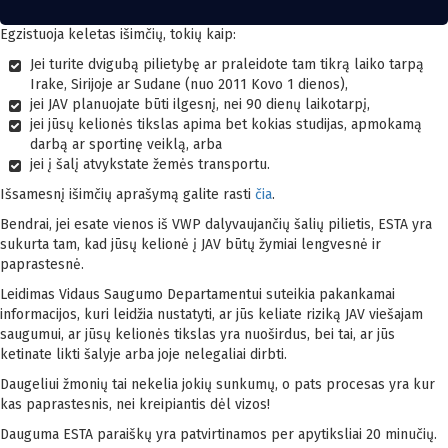
Egzistuoja keletas išimčių, tokių kaip:
Jei turite dvigubą pilietybę ar praleidote tam tikrą laiko tarpą
Irake, Sirijoje ar Sudane (nuo 2011 Kovo 1 dienos),
jei JAV planuojate būti ilgesnį, nei 90 dienų laikotarpį,
jei jūsų kelionės tikslas apima bet kokias studijas, apmokamą
darbą ar sportinę veiklą, arba
jei į šalį atvykstate žemės transportu.
Išsamesnį išimčių aprašymą galite rasti
čia
.
Bendrai, jei esate vienos iš VWP dalyvaujančių šalių pilietis, ESTA yra
sukurta tam, kad jūsų kelionė į JAV būtų žymiai lengvesnė ir
paprastesnė.
Leidimas Vidaus Saugumo Departamentui suteikia pakankamai
informacijos, kuri leidžia nustatyti, ar jūs keliate riziką JAV viešajam
saugumui, ar jūsų kelionės tikslas yra nuoširdus, bei tai, ar jūs
ketinate likti šalyje arba joje nelegaliai dirbti.
Daugeliui žmonių tai nekelia jokių sunkumų, o pats procesas yra kur
kas paprastesnis, nei kreipiantis dėl vizos!
Dauguma ESTA paraiškų yra patvirtinamos per apytiksliai 20 minučių.