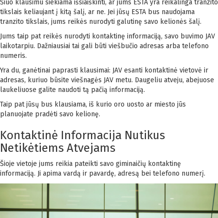
Šiuo klausimu siekiama išsiaiškinti, ar jums ESTA yra reikalinga tranzito
tikslais keliaujant į kitą šalį, ar ne. Jei jūsų ESTA bus naudojama
tranzito tikslais, jums reikės nurodyti galutinę savo kelionės šalį.
Jums taip pat reikės nurodyti kontaktinę informaciją, savo buvimo JAV
laikotarpiu. Dažniausiai tai gali būti viešbučio adresas arba telefono
numeris.
Yra du, ganėtinai paprasti klausimai: JAV esanti kontaktinė vietovė ir
adresas, kuriuo būsite viešnagės JAV metu. Daugeliu atveju, abejuose
laukeliuose galite naudoti tą pačią informaciją.
Taip pat jūsų bus klausiama, iš kurio oro uosto ar miesto jūs
planuojate pradėti savo kelionę.
Kontaktinė Informacija Nutikus
Netikėtiems Atvejams
Šioje vietoje jums reikia pateikti savo giminaičių kontaktinę
informaciją. Ji apima vardą ir pavardę, adresą bei telefono numerį.