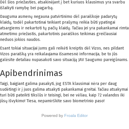
Dėl šios priežasties, atsakinėjant į bet kuriuos klausimus yra svarbu
išlaikyti ramybę bei pagarbą.
Dauguma asmenų negauna patvirtinimo dėl paraiškoje padarytų
klaidų, todėl pakartotinai teikiant prašymą reikia būti ypatingai
atsargiems ir nekartoti tų pačių klaidų. Tačiau jei yra pakankamai rimta
atmetimo priežastis, pakartotinis paraiškos teikimas greičiausiai
neduos jokios naudos.
Esant tokiai situacijai jums gali reikėti kreiptis dėl Vizos, nes pildant
Vizos paraišką yra reikalaujama išsamesnė informacija, be to jūs
galėsite detaliau nupasakoti savo situaciją JAV Saugumo pareigūnams.
Apibendrinimas
Taigi, baigiant galima pasakyti, jog ESTA klausimai nėra per daug
sudėtingi ir į juos galima atsakyti pakankamai greitai. Tačiau atsakymai
turi būti pateikti tikslūs ir teisingi, bei ne vėliau, kaip 72 valandos iki
jūsų išvykimo! Tiesa, nepamirškite savo biometrinio paso!
Powered by
Froala Editor