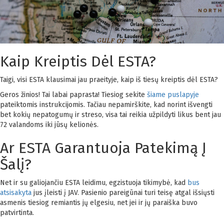
Kaip Kreiptis Dėl ESTA?
Taigi, visi ESTA klausimai jau praeityje, kaip iš tiesų kreiptis dėl ESTA?
Geros žinios! Tai labai paprasta! Tiesiog sekite
šiame puslapyje
pateiktomis instrukcijomis. Tačiau nepamirškite, kad norint išvengti
bet kokių nepatogumų ir streso, visa tai reikia užpildyti likus bent jau
72 valandoms iki jūsų kelionės.
Ar ESTA Garantuoja Patekimą Į
Šalį?
Net ir su galiojančiu ESTA leidimu, egzistuoja tikimybė, kad
bus
atsisakyta
jus įleisti į JAV. Pasienio pareigūnai turi teisę atgal išsiųsti
asmenis tiesiog remiantis jų elgesiu, net jei ir jų paraiška buvo
patvirtinta.