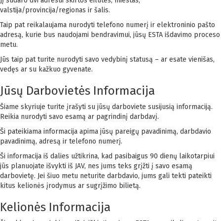
Jį sudaro dvi adresui skirtos eilutės, miestas,
valstija/provincija/regionas ir šalis.
Taip pat reikalaujama nurodyti telefono numerį ir elektroninio pašto
adresą, kurie bus naudojami bendravimui, jūsų ESTA išdavimo proceso
metu.
Jūs taip pat turite nurodyti savo vedybinį statusą – ar esate vienišas,
vedęs ar su kažkuo gyvenate.
Jūsų Darbovietės Informacija
Šiame skyriuje turite įrašyti su jūsų darboviete susijusią informaciją.
Reikia nurodyti savo esamą ar pagrindinį darbdavį.
Ši pateikiama informacija apima jūsų pareigų pavadinimą, darbdavio
pavadinimą, adresą ir telefono numerį.
Ši informacija iš dalies užtikrina, kad pasibaigus 90 dienų laikotarpiui
jūs planuojate išvykti iš JAV, nes jums teks grįžti į savo esamą
darbovietę. Jei šiuo metu neturite darbdavio, jums gali tekti pateikti
kitus kelionės įrodymus ar sugrįžimo bilietą.
Kelionės Informacija