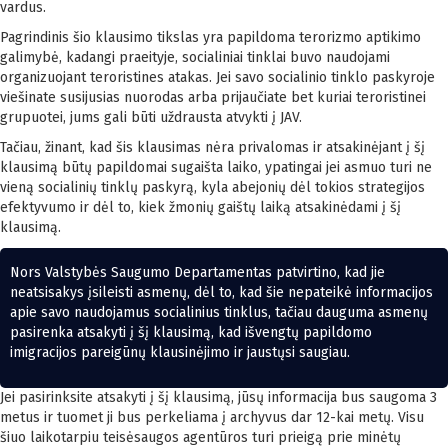
vardus.
Pagrindinis šio klausimo tikslas yra papildoma terorizmo aptikimo
galimybė, kadangi praeityje, socialiniai tinklai buvo naudojami
organizuojant teroristines atakas. Jei savo socialinio tinklo paskyroje
viešinate susijusias nuorodas arba prijaučiate bet kuriai teroristinei
grupuotei, jums gali būti uždrausta atvykti į JAV.
Tačiau, žinant, kad šis klausimas nėra privalomas ir atsakinėjant į šį
klausimą būtų papildomai sugaišta laiko, ypatingai jei asmuo turi ne
vieną socialinių tinklų paskyrą, kyla abejonių dėl tokios strategijos
efektyvumo ir dėl to, kiek žmonių gaištų laiką atsakinėdami į šį
klausimą.
Nors Valstybės Saugumo Departamentas patvirtino, kad jie
neatsisakys įsileisti asmenų, dėl to, kad šie nepateikė informacijos
apie savo naudojamus socialinius tinklus, tačiau dauguma asmenų
pasirenka atsakyti į šį klausimą, kad išvengtų papildomo
imigracijos pareigūnų klausinėjimo ir jaustųsi saugiau.
Jei pasirinksite atsakyti į šį klausimą, jūsų informacija bus saugoma 3
metus ir tuomet ji bus perkeliama į archyvus dar 12-kai metų. Visu
šiuo laikotarpiu teisėsaugos agentūros turi prieigą prie minėtų