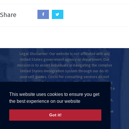
Share
Legal Disclaimer: Our website is not affiliated with any
United States government agency or department. Our
mission is to assist individuals in navigating the complex
United States immigration system through our do-it-
yourself guides. Costs for consulting services do not
include any medical examinations, filing fees, or biometric
fees. This website does not provide legal advice and is not a
This website uses cookies to ensure you get
law firm. Only licensed immigration professionals are
authorized to provide legal advice, explanations, opinions,
the best experience on our website
or recommendations regarding possible legal rights,
remedies, defenses, and options. Individuals who meet the
Got it!
ESTA criteria can apply directly at uscis.gov or
travel.state.gov.