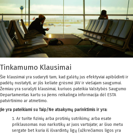
Tinkamumo Klausimai
Šie klausimai yra sudaryti tam, kad galėtų jus efektyviai apibūdinti ir
padėtų nustatyti, ar jūs keliate grėsmė JAV ir viešajam saugumui.
Žemiau yra surašyti klausimai, kuriuos pateikia Valstybės Saugumo
Departamentas kartu su jiems reikalinga informacija dėl ESTA
patvirtinimo ar atmetimo.
Jie yra pateikiami su Taip/Ne atsakymų parinktimis ir yra:
Ar turite fizinių arba protinių sutrikimų; arba esate
priklausomas nuo narkotikų ar juos vartojate; ar šiuo metu
sergate bet kuria iš išvardintų ligų (užkrečiamos ligos yra