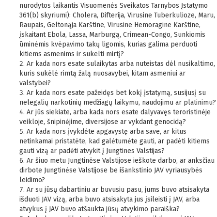
nurodytos laikantis Visuomenės Sveikatos Tarnybos Įstatymo
361(b) skyriumi): Cholera, Difterija, Virusine Tuberkulioze, Maru,
Raupais, Geltonąja Karštine, Virusine Hemoragine Karštine,
įskaitant Ebola, Lassa, Marburgą, Crimean-Congo, Sunkiomis
ūminėmis kvėpavimo takų ligomis, kurias galima perduoti
kitiems asmenims ir sukelti mirtį?
Ar kada nors esate sulaikytas arba nuteistas dėl nusikaltimo,
kuris sukėlė rimtą žalą nuosavybei, kitam asmeniui ar
valstybei?
Ar kada nors esate pažeidęs bet kokį įstatymą, susijusį su
nelegalių narkotinių medžiagų laikymu, naudojimu ar platinimu?
Ar jūs siekiate, arba kada nors esate dalyvavęs teroristinėje
veikloje, šnipinėjime, diversijose ar vykdant genocidą?
Ar kada nors įvykdėte apgavystę arba save, ar kitus
netinkamai pristatėte, kad galėtumėte gauti, ar padėti kitiems
gauti vizą ar padėti atvykit į Jungtines Valstijas?
Ar šiuo metu Jungtinėse Valstijose ieškote darbo, ar anksčiau
dirbote Jungtinėse Valstijose be išankstinio JAV vyriausybės
leidimo?
Ar su jūsų dabartiniu ar buvusiu pasu, jums buvo atsisakyta
išduoti JAV vizą, arba buvo atsisakyta jus įsileisti į JAV, arba
atvykus į JAV buvo atšaukta jūsų atvykimo paraiška?