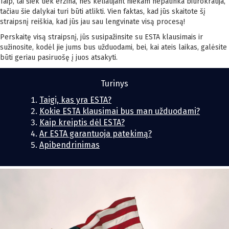
Taip, tai šiek tiek erzina, nes keliaujant niekam nepatinka biurokratija,
tačiau šie dalykai turi būti atlikti. Vien faktas, kad jūs skaitote šį
straipsnį reiškia, kad jūs jau sau lengvinate visą procesą!
Perskaitę visą straipsnį, jūs susipažinsite su ESTA klausimais ir
sužinosite, kodėl jie jums bus užduodami, bei, kai ateis laikas, galėsite
būti geriau pasiruošę į juos atsakyti.
Turinys
Taigi, kas yra ESTA?
Kokie ESTA klausimai bus man užduodami?
Kaip kreiptis dėl ESTA?
Ar ESTA garantuoja patekimą?
Apibendrinimas