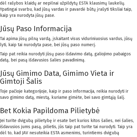
dėl rašybos klaidų ar nepilnai užpildytų ESTA klausimų laukelių.
Ypatingai svarbu, kad jūsų vardas ir pavardė būtų įrašyti tiksliai taip,
kaip yra nurodyta jūsų pase.
Jūsų Paso Informacija
Tai apima jūsų pilną vardą, įskaitant visus viduriniuosius vardus, jūsų
lyti, kaip tai nurodyta pase, bei jūsų paso numerį.
Taip pat reikia nurodyti jūsų paso išdavimo datą, galiojimo pabaigos
datą, bei pasą išdavusios šalies pavadinimą.
Jūsų Gimimo Data, Gimimo Vieta ir
Gimtoji Šalis
Toje pačioje kategorijoje, kaip ir paso informacija, reikia nurodyti ir
savo gimimo datą, miestą, kuriame gimėte, bei savo gimtąją šalį.
Bet Kokia Papildoma Pilietybė
Jei turite dvigubą pilietybę ir esate bet kurios kitos šalies, nei šalies,
išdavusios jums pasą, pilietis, jūs taip pat turite tai nurodyti. Taip yra
dėl to, kad JAV nesuteikia ESTA asmenims, turintiems dvigubą