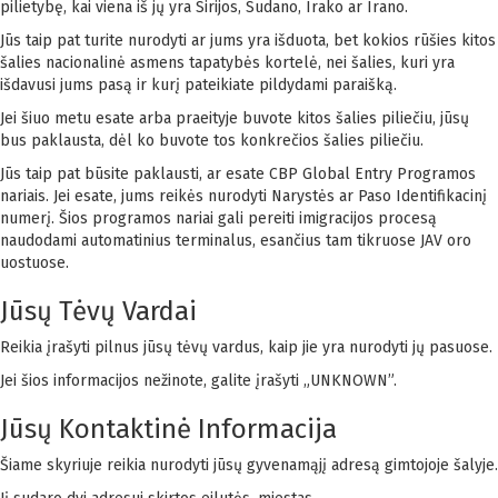
pilietybę, kai viena iš jų yra Sirijos, Sudano, Irako ar Irano.
Jūs taip pat turite nurodyti ar jums yra išduota, bet kokios rūšies kitos
šalies nacionalinė asmens tapatybės kortelė, nei šalies, kuri yra
išdavusi jums pasą ir kurį pateikiate pildydami paraišką.
Jei šiuo metu esate arba praeityje buvote kitos šalies piliečiu, jūsų
bus paklausta, dėl ko buvote tos konkrečios šalies piliečiu.
Jūs taip pat būsite paklausti, ar esate CBP Global Entry Programos
nariais. Jei esate, jums reikės nurodyti Narystės ar Paso Identifikacinį
numerį. Šios programos nariai gali pereiti imigracijos procesą
naudodami automatinius terminalus, esančius tam tikruose JAV oro
uostuose.
Jūsų Tėvų Vardai
Reikia įrašyti pilnus jūsų tėvų vardus, kaip jie yra nurodyti jų pasuose.
Jei šios informacijos nežinote, galite įrašyti „UNKNOWN”.
Jūsų Kontaktinė Informacija
Šiame skyriuje reikia nurodyti jūsų gyvenamąjį adresą gimtojoje šalyje.