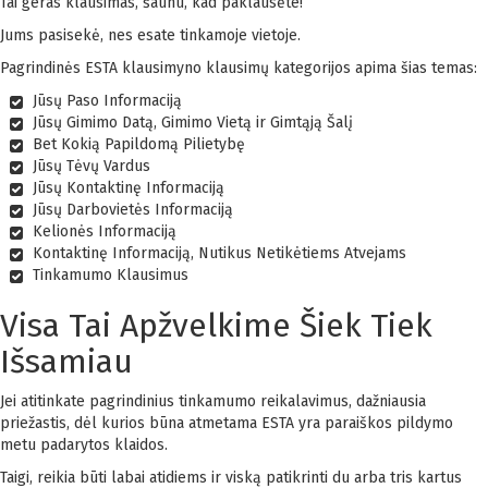
Tai geras klausimas, šaunu, kad paklausėte!
Jums pasisekė, nes esate tinkamoje vietoje.
Pagrindinės ESTA klausimyno klausimų kategorijos apima šias temas:
Jūsų Paso Informaciją
Jūsų Gimimo Datą, Gimimo Vietą ir Gimtąją Šalį
Bet Kokią Papildomą Pilietybę
Jūsų Tėvų Vardus
Jūsų Kontaktinę Informaciją
Jūsų Darbovietės Informaciją
Kelionės Informaciją
Kontaktinę Informaciją, Nutikus Netikėtiems Atvejams
Tinkamumo Klausimus
Visa Tai Apžvelkime Šiek Tiek
Išsamiau
Jei atitinkate pagrindinius tinkamumo reikalavimus, dažniausia
priežastis, dėl kurios būna atmetama ESTA yra paraiškos pildymo
metu padarytos klaidos.
Taigi, reikia būti labai atidiems ir viską patikrinti du arba tris kartus