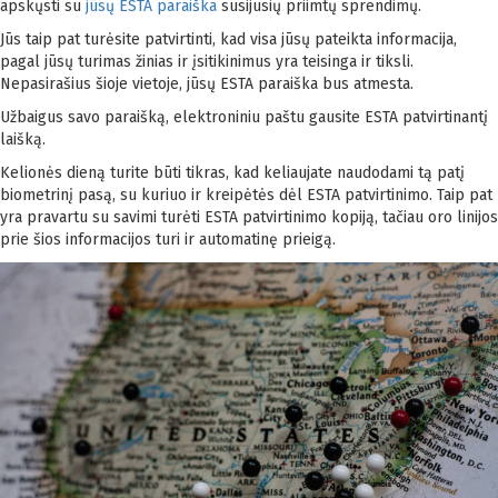
apskųsti su
jūsų ESTA paraiška
susijusių priimtų sprendimų.
Jūs taip pat turėsite patvirtinti, kad visa jūsų pateikta informacija,
pagal jūsų turimas žinias ir įsitikinimus yra teisinga ir tiksli.
Nepasirašius šioje vietoje, jūsų ESTA paraiška bus atmesta.
Užbaigus savo paraišką, elektroniniu paštu gausite ESTA patvirtinantį
laišką.
Kelionės dieną turite būti tikras, kad keliaujate naudodami tą patį
biometrinį pasą, su kuriuo ir kreipėtės dėl ESTA patvirtinimo. Taip pat
yra pravartu su savimi turėti ESTA patvirtinimo kopiją, tačiau oro linijos
prie šios informacijos turi ir automatinę prieigą.