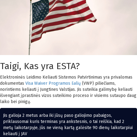
Taigi, Kas yra ESTA?
Elektroninės Leidimo Keliauti Sistemos Patvirtinimas yra privalomas
dokumentas
Visa Waiver Programos šalių
(VWP) piliečiams,
norintiems keliauti į Jungtines Valstijas. Jis suteikia galimybę keliauti
išvengiant įprastinės vizos suteikimo proceso ir visiems sutaupo daug
laiko bei pinigų.
Jis galioja 2 metus arba iki jūsų paso galiojimo pabaigos,
priklausomai kuris terminas yra ankstesnis, o tai reiškia, kad 2
metų laikotarpyje, jūs ne vieną kartą galėsite 90 dienų laikotarpiui
keliauti į JAV