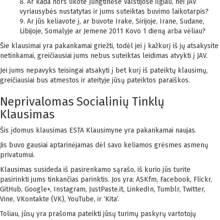
Ar kada nors likote Jungtinėse Valstijose ilgiau, nei JAV
vyriausybės nustatytas ir jums suteiktas buvimo laikotarpis?
Ar jūs keliavote į, ar buvote Irake, Sirijoje, Irane, Sudane,
Libijoje, Somalyje ar Jemene 2011 Kovo 1 dieną arba vėliau?
Šie klausimai yra pakankamai griežti, todėl jei į kažkurį iš jų atsakysite
netinkamai, greičiausiai jums nebus suteiktas leidimas atvykti į JAV.
Jei jums nepavyks teisingai atsakyti į bet kurį iš pateiktų klausimų,
greičiausiai bus atmestos ir ateityje jūsų pateiktos paraiškos.
Neprivalomas Socialinių Tinklų
Klausimas
Šis įdomus klausimas ESTA Klausimyne yra pakankamai naujas.
Jis buvo gausiai aptarinėjamas dėl savo keliamos grėsmes asmenų
privatumui.
Klausimas susideda iš pasirenkamo sąrašo, iš kurio jūs turite
pasirinkti jums tinkančias parinktis. Jos yra: ASKfm, Facebook, Flickr,
GitHub, Google+, Instagram, JustPaste.it, LinkedIn, Tumblr, Twitter,
Vine, VKontakte (VK), YouTube, ir ‘Kita’.
Toliau, jūsų yra prašoma pateikti jūsų turimų paskyrų vartotojų