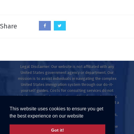
Share
Legal Disclaimer: Our website is not affiliated with any
United States government agency or department. Our
mission is to assist individuals in navigating the complex
United States immigration system through our do-it-
yourself guides. Costs for consulting services do not
include any medical examinations, filing fees, or biometric
fees. This website does not provide legal advice and is not a
This website uses cookies to ensure you get
law firm. Only licensed immigration professionals are
authorized to provide legal advice, explanations, opinions,
the best experience on our website
or recommendations regarding possible legal rights,
remedies, defenses, and options. Individuals who meet the
Got it!
ESTA criteria can apply directly at uscis.gov or