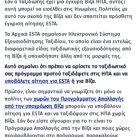
Εάν ο ταξιδιώτης έχει μια έγκυρη Βίζα ΗΠΑ, αυτός/
αυτή μπορεί να εισέλθει στις Ηνωμένες Πολιτείες με
αυτό τον σκοπό της Βίζα και δεν απαιτείται πρόσθετη
έγκριση αίτησης ESTA.
Τα Αρχικά ESTA σημαίνουν Ηλεκτρονικό Σύστημα
Εξουσιοδότησης Ταξιδίου, το οποίο είναι ένα εντελώς
διαφορετικό είδος ταξιδιωτικής εξουσιοδότησης από
τη Βίζα ή οποιαδήποτε άλλη από τις μορφές της.
Αυτό σημαίνει ότι πρέπει να ορίσετε το ταξιδιωτικό
σας πρόγραμμα προτού ταξιδέψετε στις ΗΠΑ και να
υποβάλετε αίτηση για ESTA
ή για Βίζα.
Πρώτον, είναι σημαντικό να γνωρίζετε ότι μόνο οι
πολίτες των
χωρών του Προγράμματος Απαλλαγής
από την υποχρέωση Βίζα
μπορούν να υποβάλουν
αίτηση για ESTA και να ταξιδέψουν στις ΗΠΑ χωρίς
Βίζα. Εάν δεν είστε σίγουροι για το τι είναι το
Πρόγραμμα Απαλλαγής από την Βίζα και ποιες χώρες
περιλαμβάνονται στο πρόγραμμα, παρακαλούμε