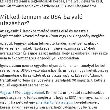
Ez kétségtelenül a legfontosabb kérdés, amellyel vigyáznia kell,
mielőtt további terveket készítene az USA-beli látogatásáról.
Mit kell tennem az USA-ba való
utazáshoz?
Az Egyesült Államokba történő utazás első és messze a
legfontosabb követelménye a vízum vagy ESTA engedély megléte.
Az egyik leggyakrabban felmerülő kérdés, amellyel az utazók
felkeresnek minket: „Szükségem van-e vízumra az USA-beli
nyaraláshoz?” És sajnos ez azt mutatja, hogy az emberek nagy része
nem tájékozott az ESTA engedéllyel kapcsolatban.
Igen, a vízum nem az egyetlen olyan dokumentum, amelyet be kell
szereznie az USA-ba való utazáshoz. És mindegy, hogy melyik ország
állampolgára. Ha az üzleti út, az utazás vagy az Egyesült Államok
tranzitként történő igénybevétele legfeljebb 90 napig tart, kétféle
típusú engedélyt szerezhet be.
Vagy az ESTA-t vagy vízumot
. És mielőtt mindkettőt részletesebben
megvizsgálnánk, fontos megérteni, hogy az ESTA nem ugyanaz, mint a
vízum. Ha például egy
amerikai turista a vízum
követelményeit
keresi, akkor nagy esély van arra, hogy valójában ESTA-ra van