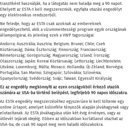
tranzitként használják, ha a látogatás nem haladja meg a 90 napot.
Ehelyett az ESTA-t kell megszerezniük, egyfajta utazási engedélyt
egy elektronikus rendszerből.
Ne feledje, hogy az ESTA csak azoknak az embereknek
engedélyezhető, akik a vízummentességi program egyik országának
állampolgárai, és jelenleg ezek a VWP tagországai:
Andorra; Ausztrália; Ausztria; Belgium; Brunei; Chile; Cseh
Köztársaság; Dánia; Észtország; Finnország; Franciaország;
Németország; Görögország; Magyarország; Izland; Írország;
Olaszország; Japán; Koreai Köztársaság; Lettország; Liechtenstein;
Litvánia; Luxemburg; Málta; Monaco; Hollandia; Új-Zéland; Norvégia;
Portugália; San Marino; Szingapúr; Szlovákia; Szlovénia;
Spanyolország; Svédország; Svájc; Taiwan; Egyesült Királyság
Ez az engedély megkönnyíti az ezen országokból érkező utazók
számára az USA-ba történő belépést, legfeljebb 90 napos időszakra.
Az ESTA engedély megszerzéséhez egyszerűen ki kell töltenie egy
online űrlapot, amelyet különféle tényezők alapján jóváhagynak vagy
elutasítanak. Az ESTA jóváhagyása után két évig érvényes, vagy az
útlevél lejárati idejéig. Ebben az időszakban korlátlanul utazhat az
USA-ba, de csak 90 napot meg nem haladó időszakokra.