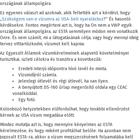
országának állampolgára.
Ez egyenes választ ad azoknak, akik feltették azt a kérdést, hogy:
„
Szükségem van-e vízumra az USA-beli nyaraláshoz
?” És hasonló
kérdésekre. Fontos megérteni azt is, hogy ha Ön nem a VWP egyik
országának állampolgára, az ESTA semmilyen módon nem vonatkozik
Önre. És nem számít, mi a látogatásának célja, vagy hogy mennyi ideig
tervez otttartózkodni, vízumot kell kapnia.
Az Egyesült Államok vízumkérelmeinek alapvető követelményei
turisztikai, üzleti célokra és tranzitra a következők:
Eredeti interjú időpontra hívó levél és minta.
Vízumdíjról számla.
Jelenlegi útlevél és régi útlevél, ha van ilyen.
A benyújtott DS-160 űrlap megerősítő oldala egy CEAC
vonalkóddal.
Egy fotó.
Különböző helyzetekben előfordulhat, hogy további ellenőrzést
kérnek az USA vízum megadása előtt.
Mindez mutatja azt is, hogy mennyire kényelmes az ESTA
kérelmezése, és hogy miként profitálhat belőle. Ha azonban nem
jogosult ESTA-ra, akkor a vízum megszerzésének folyamatába kell