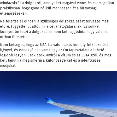
mindazokról a dolgokról, amelyeket magával vinne, és csomagoljon
praktikusan, hogy gond nélkül menhessen át a biztonsági
ellenőrzéseken.
Ne felejtse el elhozni a szükséges dolgokat, ezért tervezze meg
előre, függetlenül attól, mi a célja látogatásának. Ez sokkal
könnyebbé teszi a dolgokat, és nem kell aggódnia, hogy valamit
otthon felejtett.
Nem kétséges, hogy az USA-ba való utazás komoly felkészülést
igényel, és ennek jó oka van: Hogy az Ön tapasztalata a lehető
legjobb legyen! Ezek azok, amiről a vízum és az ESTA szól, és meg
kell tanulnia megismerni a különbségeiket és a jelentkezési
módjukat.