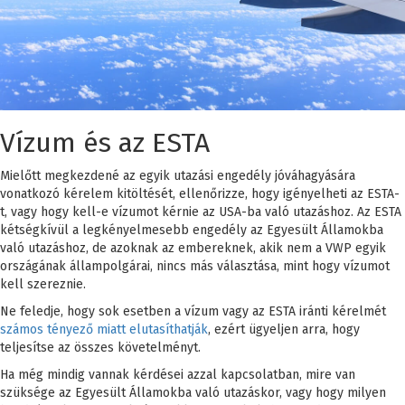
Vízum és az ESTA
Mielőtt megkezdené az egyik utazási engedély jóváhagyására
vonatkozó kérelem kitöltését, ellenőrizze, hogy igényelheti az ESTA-
t, vagy hogy kell-e vízumot kérnie az USA-ba való utazáshoz. Az ESTA
kétségkívül a legkényelmesebb engedély az Egyesült Államokba
való utazáshoz, de azoknak az embereknek, akik nem a VWP egyik
országának állampolgárai, nincs más választása, mint hogy vízumot
kell szereznie.
Ne feledje, hogy sok esetben a vízum vagy az ESTA iránti kérelmét
számos tényező miatt elutasíthatják
, ezért ügyeljen arra, hogy
teljesítse az összes követelményt.
Ha még mindig vannak kérdései azzal kapcsolatban, mire van
szüksége az Egyesült Államokba való utazáskor, vagy hogy milyen