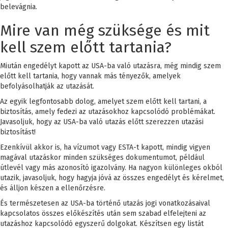
belevágnia.
Mire van még szüksége és mit
kell szem előtt tartania?
Miután engedélyt kapott az USA-ba való utazásra, még mindig szem
előtt kell tartania, hogy vannak más tényezők, amelyek
befolyásolhatják az utazását.
Az egyik legfontosabb dolog, amelyet szem előtt kell tartani, a
biztosítás, amely fedezi az utazásokhoz kapcsolódó problémákat.
Javasoljuk, hogy az USA-ba való utazás előtt szerezzen utazási
biztosítást!
Ezenkívül akkor is, ha vízumot vagy ESTA-t kapott, mindig vigyen
magával utazáskor minden szükséges dokumentumot, például
útlevél vagy más azonosító igazolvány. Ha nagyon különleges okból
utazik, javasoljuk, hogy hagyja jóvá az összes engedélyt és kérelmet,
és álljon készen a ellenőrzésre.
És természetesen az USA-ba történő utazás jogi vonatkozásaival
kapcsolatos összes előkészítés után sem szabad elfelejteni az
utazáshoz kapcsolódó egyszerű dolgokat. Készítsen egy listát