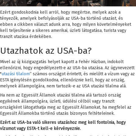
Ezért gondoskodnia kell arról, hogy megértse, melyek azok a
tényezők, amelyek befolyásolják az USA-ba történő utazást, és
ebben a cikkben választ adunk arra, hogy milyen követelményeket
kell teljesítenie a sikeres amerikai, üzleti látogatása, turista vagy
tranzit utazása érdekében.
Utazhatok az USA-ba?
Mivel az új közigazgatás helyet kapott a Fehér Házban, indokolt
ellenőrizni, hogy engedélyezett-e az USA-ba utazása. Az úgynevezett
"
utazási tilalom
” számos országot érintett, és mielőtt a vízum vagy az
ESTA igénylésén gondolkodna, ellenőriznie kell, hogy az ország,
melynek állampolgára, nem tartozik-e az USA utazási tilalma alá.
Ha nem az Egyesült Államok utazási tilalma alá tartozó ország
egyikének állampolgára, üzleti, üdülési célból vagy tranzit
országként látogathatja meg az Egyesült Államokat, ha megfelel az
Egyesült Államokba történő utazás bizonyos feltételeinek.
Ezért az USA-ba való sikeres utazáshoz meg kell fontolnia, hogy
vízumot vagy ESTA-t kell-e kérvényeznie.