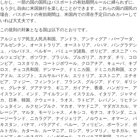
しかし、一部の国の国民はパスポートの有効期間ルールに縛られずに、
もう少し自由に米国旅行を楽しむことができます。これらの国の国民の
場合、パスポートの有効期間は、米国内での滞在予定日のみカバーして
いれば大丈夫です。
この規則の対象となる国は以下のとおりです。
アルジェリア民主人民共和国、アンドラ、アンティグア・バーブーダ、
アルゼンチン、オーストラリア、オーストリア、バハマ、バングラデシ
ュ、バルバドス、ベルギー、バミューダ諸島、ボリビア、ボスニア・ヘ
ルツェゴビナ、ボツワナ、ブラジル、ブルガリア、カナダ、チリ、コロ
ンビア、コスタリカ、コートジボワール、クロアチア、キューバ、キプ
ロス、チェコ共和国、デンマーク、ドミニカ国、ドミニカ共和国、エク
アドル、エジプト、エルサルバドル、エリトリア、エストニア、エチオ
ピア、フィジー、フィンランド、フランス、グルジア、ドイツ、ギリシ
ャ、グレナダ、グアテマラ、ギニア、ガイアナ、香港、ハンガリー、ア
イスランド、インド、アイルランド、イスラエル、イタリア、ジャマイ
カ、日本、韓国、クウェート、ラオス、ラトビア、レバノン、リヒテン
シュタイン、ルクセンブルク、マカオ、マケドニア、マダガスカル、マ
レーシア、マルタ、モーリシャス、メキシコ、モナコ、オランダ、ニュ
ージーランド、ニカラグア、ナイジェリア、ノルウェー、オマーン、パ
キスタン、パナマ、パラグアイ、ペルー、フィリピン、ポーランド、ポ
ルトガル、カタール、ルーマニア、ロシア、サンマリノ、セネガル、セ
ルビア・モンテネグロ、シンガポール、スロバキア共和国、スロベニ