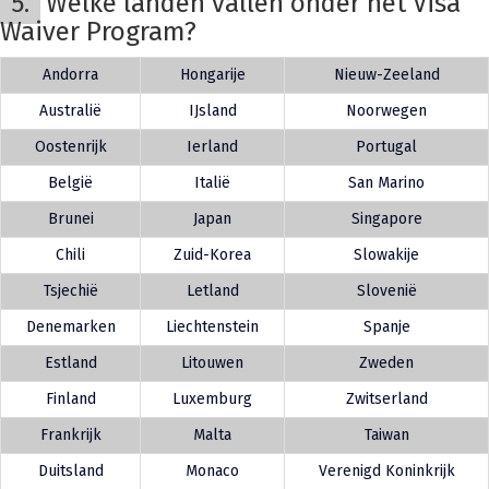
5.
Welke landen vallen onder het Visa
Waiver Program?
Andorra
Hongarije
Nieuw-Zeeland
Australië
IJsland
Noorwegen
Oostenrijk
Ierland
Portugal
België
Italië
San Marino
Brunei
Japan
Singapore
Chili
Zuid-Korea
Slowakije
Tsjechië
Letland
Slovenië
Denemarken
Liechtenstein
Spanje
Estland
Litouwen
Zweden
Finland
Luxemburg
Zwitserland
Frankrijk
Malta
Taiwan
Duitsland
Monaco
Verenigd Koninkrijk