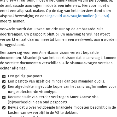
Als u 14-79 jaar bent, moet u het Amerikaanse visum persoonlijk op
de ambassade aanvragen middels een interview. Hiervoor moet u
eerst een afspraak maken. Op de dag van het interview dient u uw
afspraakbevestiging en een
ingevuld aanvraagformulier (DS-160)
mee te nemen.
Verwacht wordt dat u twee tot drie uur op de ambassade zult
doorbrengen. Uw paspoort blijft bij uw aanvraag terwijl het wordt
verwerkt en zal daarna, meestal binnen een werkweek, aan u worden
teruggestuurd.
Een aanvraag voor een Amerikaans visum vereist bepaalde
documenten. Afhankelijk van het soort visum dat u aanvraagt, kunnen
de vereiste documenten verschillen. Alle visumaanvragen vereisen
echter allemaal:
Een geldig paspoort.
Een pasfoto van uzelf die minder dan zes maanden oud is.
Een afgedrukte, ingevulde kopie van het aanvraagformulier voor
uw geselecteerde visumtype.
Documentatie van eerder verkregen Amerikaanse visa
(bijvoorbeeld in een oud paspoort).
Bewijs dat u over voldoende financiële middelen beschikt om de
kosten van uw verblijf in de VS te dekken.