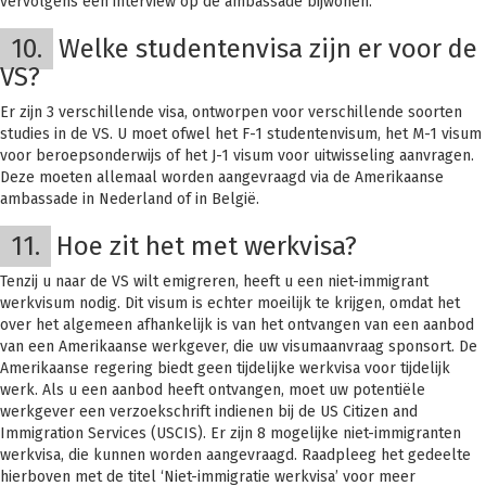
vervolgens een interview op de ambassade bijwonen.
10.
Welke studentenvisa zijn er voor de
VS?
Er zijn 3 verschillende visa, ontworpen voor verschillende soorten
studies in de VS. U moet ofwel het F-1 studentenvisum, het M-1 visum
voor beroepsonderwijs of het J-1 visum voor uitwisseling aanvragen.
Deze moeten allemaal worden aangevraagd via de Amerikaanse
ambassade in Nederland of in België.
11.
Hoe zit het met werkvisa?
Tenzij u naar de VS wilt emigreren, heeft u een niet-immigrant
werkvisum nodig. Dit visum is echter moeilijk te krijgen, omdat het
over het algemeen afhankelijk is van het ontvangen van een aanbod
van een Amerikaanse werkgever, die uw visumaanvraag sponsort. De
Amerikaanse regering biedt geen tijdelijke werkvisa voor tijdelijk
werk. Als u een aanbod heeft ontvangen, moet uw potentiële
werkgever een verzoekschrift indienen bij de US Citizen and
Immigration Services (USCIS). Er zijn 8 mogelijke niet-immigranten
werkvisa, die kunnen worden aangevraagd. Raadpleeg het gedeelte
hierboven met de titel ‘Niet-immigratie werkvisa’ voor meer